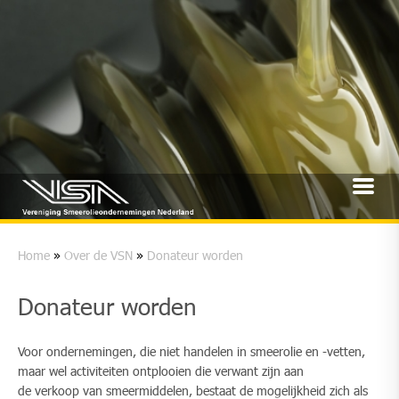
Home
»
Over de VSN
»
Donateur worden
Donateur worden
Voor ondernemingen, die niet handelen in smeerolie en -vetten,
maar wel activiteiten ontplooien die verwant zijn aan
de verkoop van smeermiddelen, bestaat de mogelijkheid zich als