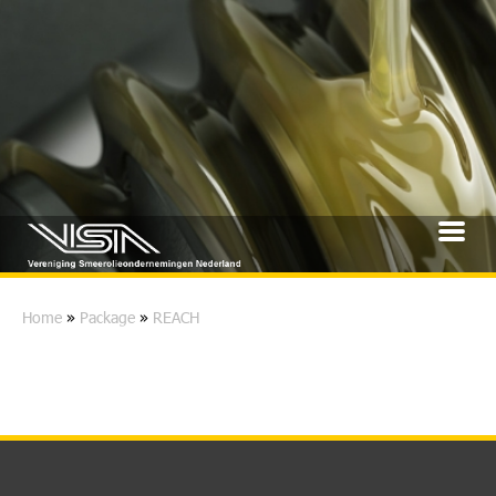
Home
»
Package
»
REACH