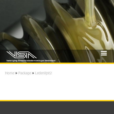
Home
»
Package
»
Ledenlijst2